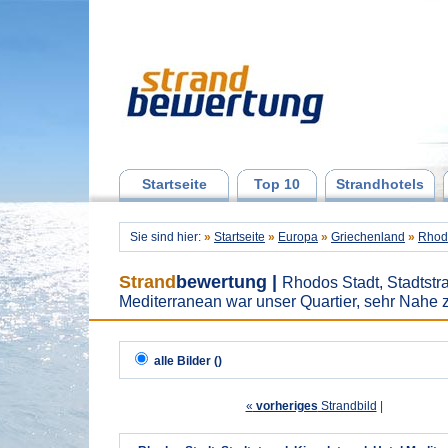
Startseite
Top 10
Strandhotels
Sie sind hier:
»
Startseite
»
Europa
»
Griechenland
»
Rhod
Strand
bewertung
|
Rhodos Stadt, Stadtstra
Mediterranean war unser Quartier, sehr Nahe 
alle Bilder ()
«
vorheriges
Strandbild
| 