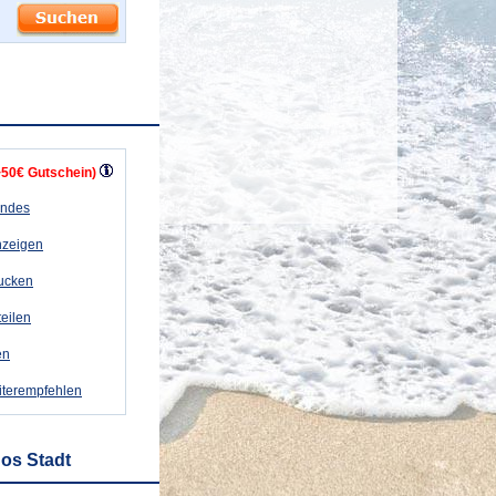
+50€ Gutschein)
andes
nzeigen
rucken
teilen
en
iterempfehlen
os Stadt