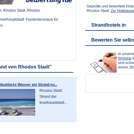
Geprüfte und bewertete Hote
t, Rhodos Stadt, Rhodos
Rhodos Stadt:
Zur Hotelausw
nselhauptstadt. Fauländerurlaub für
Strandhotels in
n..
Bewerten Sie selbs
In unser
formular
k
und schne
rand von Rhodos Stadt"
einem St
lasklares Wasser am Strand vo...
Rhodos Stadt,
Strand der
Inselhauptstadt....