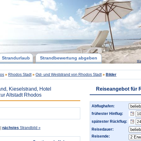
Strandurlaub
Strandbewertung abgeben
Wa
os
»
Rhodos Stadt
»
Ost- und Weststrand von Rhodos Stadt
»
Bilder
nd, Kieselstrand, Hotel
Reiseangebot für
zur Altstadt Rhodos
Abflughafen:
frühester Hinflug:
spätester Rückflug:
|
nächstes
Strandbild »
Reisedauer:
Reisende: