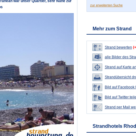
rranean war unser Quartier, sehr Nahe zur
zur erweiterten Suche
os
Mehr zum Strand
Strand bewerten
(
alle Bilder des Str
Strand auf Karte a
Strandübersicht d
Bild auf Facebook 
Bild auf Twitter teil
Strand per Mail we
Strandhotels Rhod