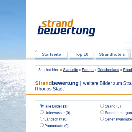
Startseite
Top 10
Strandhotels
Sie sind hier:
»
Startseite
»
Europa
»
Griechenland
»
Rhod
Strand
bewertung
|
weitere Bilder zum Str
Rhodos Stadt"
alle Bilder (3)
Strand (3)
Unterwasser (0)
Sonnenuntergan
Landschaft (0)
Sehenswürdigkei
Promenade (0)