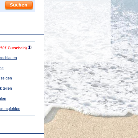
+50€ Gutschein)
 hochladen
ähe
nzeigen
k teilen
eilen
terempfehlen