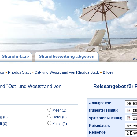
Strandurlaub
Strandbewertung abgeben
Wa
os
»
Rhodos Stadt
»
Ost- und Weststrand von Rhodos Stadt
»
Bilder
and "Ost- und Weststrand von
Reiseangebot für
Abflughafen:
Meer (1)
frühester Hinflug:
g (0)
Hotel (0)
spätester Rückflug:
t (0)
Kiosk (1)
Reisedauer:
Reisende: