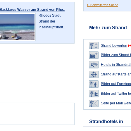
zur erweiterten Suche
Glasklares Wasser am Strand von Rho..
Rhodos Stadt,
Strand der
Inselhauptstadt...
Mehr zum Strand
Strand bewerten
(
Bilder zum Strand
Hotels in Strandn
Strand auf Karte a
Bilder auf Faceboo
Bilder auf Twitter t
Seite per Mail wei
Strandhotels in