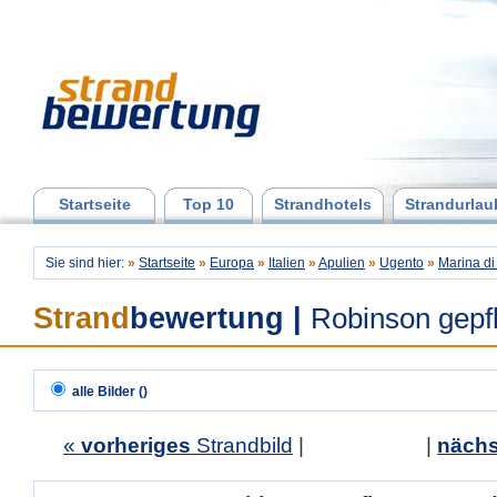
Startseite
Top 10
Strandhotels
Strandurlau
Sie sind hier:
»
Startseite
»
Europa
»
Italien
»
Apulien
»
Ugento
»
Marina di
Strand
bewertung
|
Robinson gepfl
alle Bilder ()
«
vorheriges
Strandbild
| |
nächs