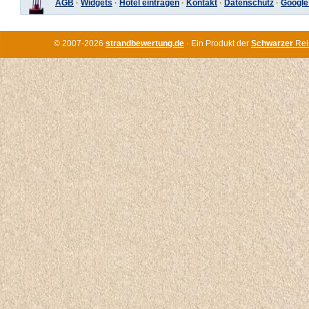
AGB
·
Widgets
·
Hotel eintragen
·
Kontakt
·
Datenschutz
·
Google
© 2007-2026
strandbewertung.de
· Ein Produkt der
Schwarzer
Rei