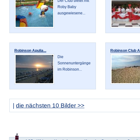
Der Club bietet mit
Roby Baby
ausgewiesene...
Robinson Apulia...
Robinson Club Ap
Die
Sonnenuntergänge
im Robinson...
|
die nächsten 10 Bilder >>