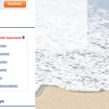
+50€ Gutschein)
andes
nzeigen
rucken
teilen
en
iterempfehlen
aya