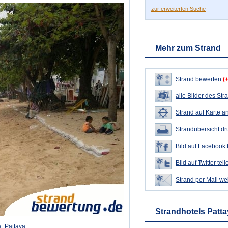
zur erweiterten Suche
Mehr zum Strand
Strand bewerten
(
alle Bilder des Str
Strand auf Karte a
Strandübersicht d
Bild auf Facebook 
Bild auf Twitter teil
Strand per Mail we
Strandhotels Patt
, Pattaya