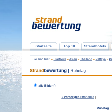
Startseite
Top 10
Strandhotels
Sie sind hier:
»
Startseite
»
Asien
»
Thailand
»
Pattaya
»
Pa
Strand
bewertung
|
Ruhetag
alle Bilder ()
«
vorheriges
Strandbild
| 
Ruhetag