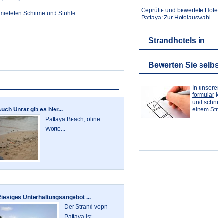
Geprüfte und bewertete Hote
rmieteten Schirme und Stühle..
Pattaya:
Zur Hotelauswahl
Strandhotels in
Bewerten Sie selbs
In unser
formular
k
und schne
uch Unrat gib es hier...
einem St
Pattaya Beach, ohne
Worte...
iesiges Unterhaltungsangebot ...
Der Strand vopn
Pattaya ist