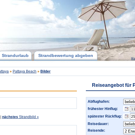
Strandurlaub
Strandbewertung abgeben
Wa
ttaya
»
Pattaya Beach
»
Bilder
Reiseangebot für 
Abflughafen:
frühester Hinflug:
spätester Rückflug:
|
nächstes
Strandbild »
Reisedauer:
Reisende: