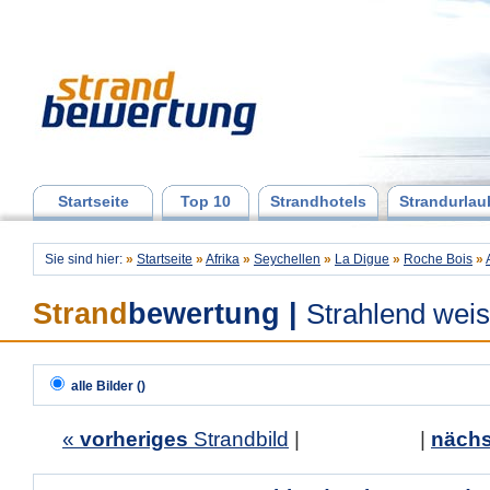
Startseite
Top 10
Strandhotels
Strandurlau
Sie sind hier:
»
Startseite
»
Afrika
»
Seychellen
»
La Digue
»
Roche Bois
»
Strand
bewertung
|
Strahlend wei
alle Bilder ()
«
vorheriges
Strandbild
| |
nächs