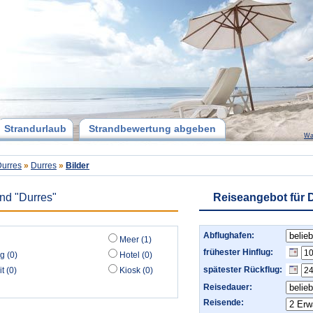
Strandurlaub
Strandbewertung abgeben
Wa
Durres
»
Durres
»
Bilder
and "Durres"
Reiseangebot für 
Abflughafen:
Meer (1)
frühester Hinflug:
g (0)
Hotel (0)
spätester Rückflug:
t (0)
Kiosk (0)
Reisedauer:
Reisende: