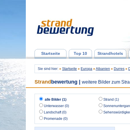
Startseite
Top 10
Strandhotels
Sie sind hier:
»
Startseite
»
Europa
»
Albanien
»
Durres
»
Strand
bewertung
|
weitere Bilder zum Str
alle Bilder (1)
Strand (1)
Unterwasser (0)
Sonnenuntergan
Landschaft (0)
Sehenswürdigkei
Promenade (0)