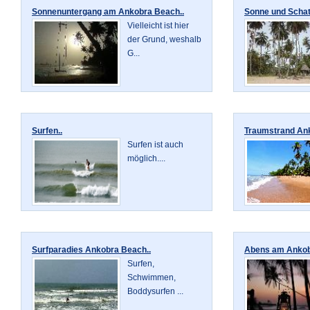
Sonnenuntergang am Ankobra Beach..
Sonne und Schat
Vielleicht ist hier
der Grund, weshalb
G...
Surfen..
Traumstrand Ank
Surfen ist auch
möglich....
Surfparadies Ankobra Beach..
Abens am Ankob
Surfen,
Schwimmen,
Boddysurfen ...