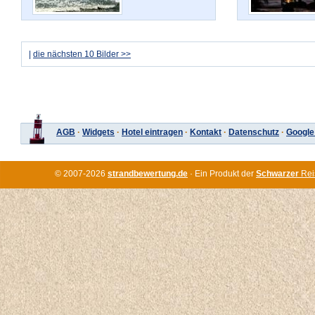
|
die nächsten 10 Bilder >>
AGB
·
Widgets
·
Hotel eintragen
·
Kontakt
·
Datenschutz
·
Google
© 2007-2026
strandbewertung.de
· Ein Produkt der
Schwarzer
Rei