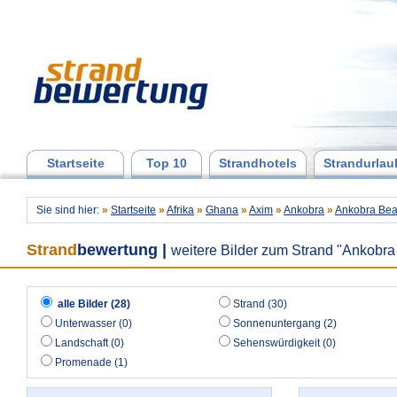
Startseite
Top 10
Strandhotels
Strandurlau
Sie sind hier:
»
Startseite
»
Afrika
»
Ghana
»
Axim
»
Ankobra
»
Ankobra Be
Strand
bewertung
|
weitere Bilder zum Strand "Ankobr
alle Bilder (28)
Strand (30)
Unterwasser (0)
Sonnenuntergang (2)
Landschaft (0)
Sehenswürdigkeit (0)
Promenade (1)