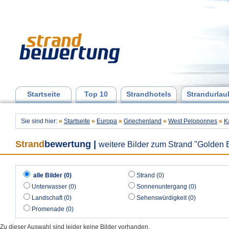
Startseite
Top 10
Strandhotels
Strandurlau
Sie sind hier:
»
Startseite
»
Europa
»
Griechenland
»
West Peloponnes
»
K
Strand
bewertung
|
weitere Bilder zum Strand "Golden
alle Bilder (0)
Strand (0)
Unterwasser (0)
Sonnenuntergang (0)
Landschaft (0)
Sehenswürdigkeit (0)
Promenade (0)
Zu dieser Auswahl sind leider keine Bilder vorhanden.