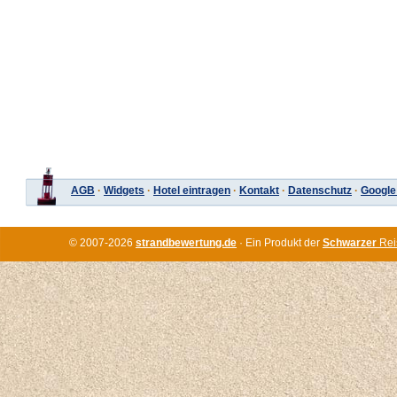
AGB
·
Widgets
·
Hotel eintragen
·
Kontakt
·
Datenschutz
·
Google
© 2007-2026
strandbewertung.de
· Ein Produkt der
Schwarzer
Rei