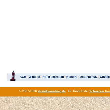
AGB
·
Widgets
·
Hotel eintragen
·
Kontakt
·
Datenschutz
·
Google
© 2007-2026
strandbewertung.de
· Ein Produkt der
Schwarzer
Rei