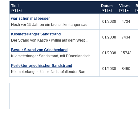
Titel
Datum
Views
B
war schon mal besser
01/2038
4734
Noch vor 15 Jahren ein breiter, km-langer sau..
Kilometerlanger Sandstrand
01/2038
7434
Der Strand von Kastro / Kyllini auf dem West ..
Bester Strand von Griechenland
01/2038
15748
Kilometerlanger Sandstrand, mit Dünenlandsch..
Perfekter griechischer Sandstrand
01/2038
8490
Kilometerlanger, feiner, flachabfallender San..