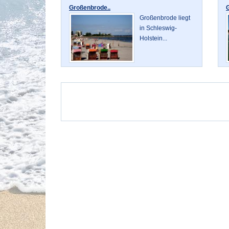
Großenbrode..
G
Großenbrode liegt
in Schleswig-
Holstein...