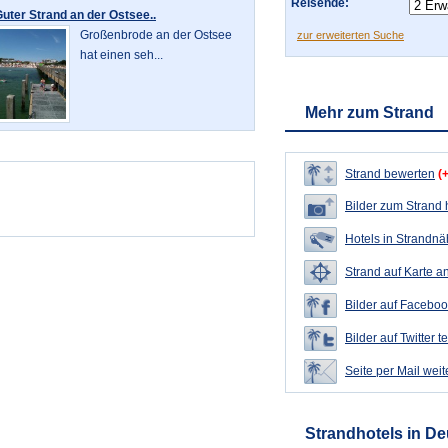
Reisende:
uter Strand an der Ostsee..
Großenbrode an der Ostsee
zur erweiterten Suche
hat einen seh...
Mehr zum Strand
Strand bewerten
(
Bilder zum Strand
Hotels in Strandn
Strand auf Karte a
Bilder auf Faceboo
Bilder auf Twitter t
Seite per Mail wei
Strandhotels in D