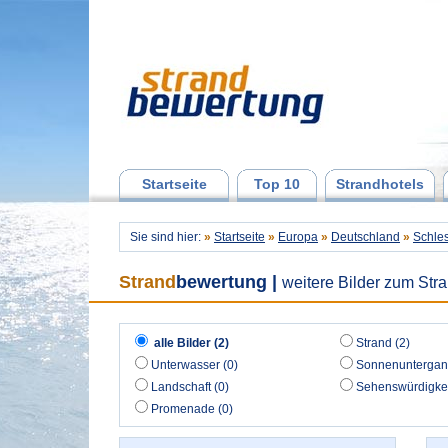
Startseite
Top 10
Strandhotels
Sie sind hier:
»
Startseite
»
Europa
»
Deutschland
»
Schles
Strand
bewertung
|
weitere Bilder zum St
alle Bilder (2)
Strand (2)
Unterwasser (0)
Sonnenuntergan
Landschaft (0)
Sehenswürdigkei
Promenade (0)