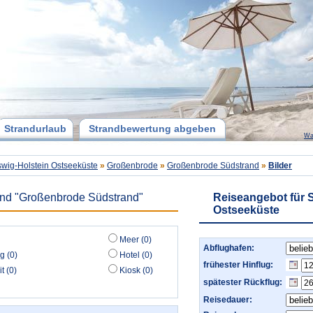
Strandurlaub
Strandbewertung abgeben
Wa
wig-Holstein Ostseeküste
»
Großenbrode
»
Großenbrode Südstrand
»
Bilder
rand "Großenbrode Südstrand"
Reiseangebot für 
Ostseeküste
Meer (0)
Abflughafen:
g (0)
Hotel (0)
frühester Hinflug:
t (0)
Kiosk (0)
spätester Rückflug:
Reisedauer: