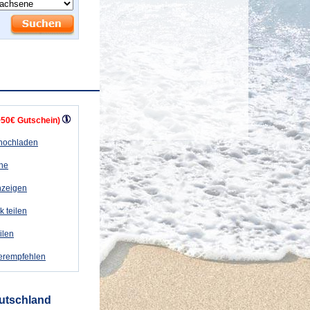
+50€ Gutschein)
 hochladen
ähe
nzeigen
k teilen
eilen
terempfehlen
eutschland