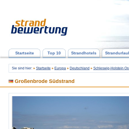
Startseite
Top 10
Strandhotels
Strandurlau
Sie sind hier:
»
Startseite
»
Europa
»
Deutschland
»
Schleswig-Holstein Os
Großenbrode Südstrand