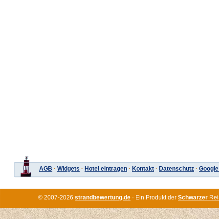
AGB
·
Widgets
·
Hotel eintragen
·
Kontakt
·
Datenschutz
·
Google
© 2007-2026
strandbewertung.de
· Ein Produkt der
Schwarzer
Rei