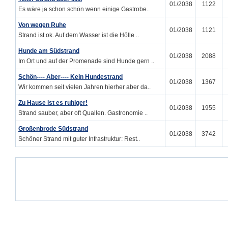
01/2038
1122
Es wäre ja schon schön wenn einige Gastrobe..
Von wegen Ruhe
01/2038
1121
Strand ist ok. Auf dem Wasser ist die Hölle ..
Hunde am Südstrand
01/2038
2088
Im Ort und auf der Promenade sind Hunde gern ..
Schön---- Aber---- Kein Hundestrand
01/2038
1367
Wir kommen seit vielen Jahren hierher aber da..
Zu Hause ist es ruhiger!
01/2038
1955
Strand sauber, aber oft Quallen. Gastronomie ..
Großenbrode Südstrand
01/2038
3742
Schöner Strand mit guter Infrastruktur: Rest..