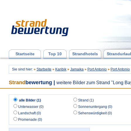
Startseite
Top 10
Strandhotels
Strandurlau
Sie sind hier:
»
Startseite
»
Karibik
»
Jamaika
»
Port Antonio
»
Port Antonio
Strand
bewertung
|
weitere Bilder zum Strand "Long Ba
alle Bilder (1)
Strand (1)
Unterwasser (0)
Sonnenuntergang (0)
Landschaft (0)
Sehenswürdigkeit (0)
Promenade (0)