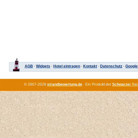
AGB
·
Widgets
·
Hotel eintragen
·
Kontakt
·
Datenschutz
·
Google
© 2007-2026
strandbewertung.de
· Ein Produkt der
Schwarzer
Rei