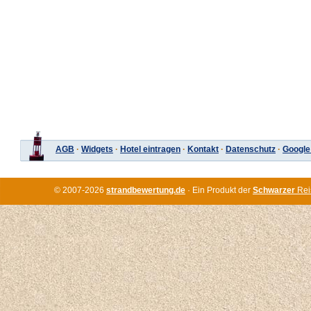
AGB
·
Widgets
·
Hotel eintragen
·
Kontakt
·
Datenschutz
·
Google
© 2007-2026
strandbewertung.de
· Ein Produkt der
Schwarzer
Rei