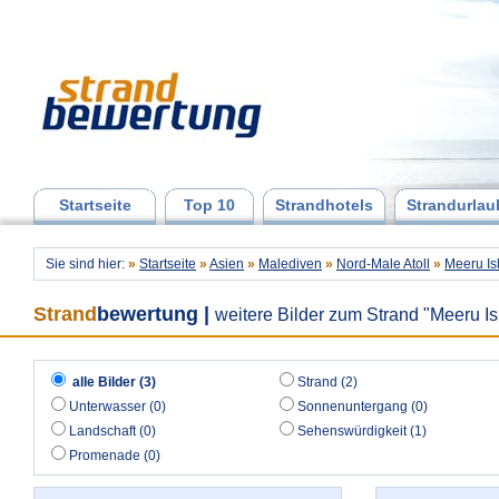
Startseite
Top 10
Strandhotels
Strandurlau
Sie sind hier:
»
Startseite
»
Asien
»
Malediven
»
Nord-Male Atoll
»
Meeru Is
Strand
bewertung
|
weitere Bilder zum Strand "Meeru Is
alle Bilder (3)
Strand (2)
Unterwasser (0)
Sonnenuntergang (0)
Landschaft (0)
Sehenswürdigkeit (1)
Promenade (0)