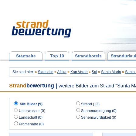
Startseite
Top 10
Strandhotels
Strandurlau
Sie sind hier:
»
Startseite
»
Afrika
»
Kap Verde
»
Sal
»
Santa Maria
»
Santa 
Strand
bewertung
|
weitere Bilder zum Strand "Santa M
alle Bilder (9)
Strand (12)
Unterwasser (0)
Sonnenuntergang (0)
Landschaft (0)
Sehenswürdigkeit (0)
Promenade (0)