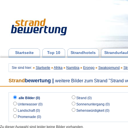
Startseite
Top 10
Strandhotels
Strandurlau
Sie sind hier:
»
Startseite
»
Afrika
»
Namibia
»
Erongo
»
Swakopmund
»
St
Strand
bewertung
|
weitere Bilder zum Strand "Strand
alle Bilder (0)
Strand (0)
Unterwasser (0)
Sonnenuntergang (0)
Landschaft (0)
Sehenswürdigkeit (0)
Promenade (0)
Zu dieser Auswahl sind leider keine Bilder vorhanden.