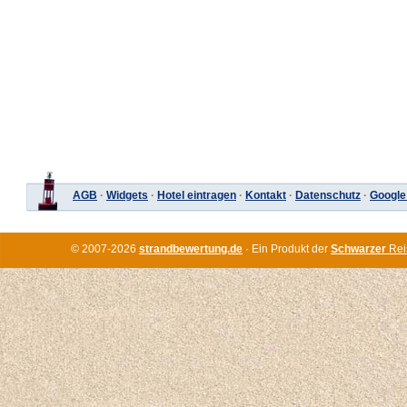
AGB
·
Widgets
·
Hotel eintragen
·
Kontakt
·
Datenschutz
·
Google
© 2007-2026
strandbewertung.de
· Ein Produkt der
Schwarzer
Rei