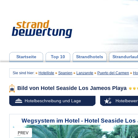
Startseite
Top 10
Strandhotels
Strandurlau
Sie sind hier:
»
Hotelliste
»
Spanien
»
Lanzarote
»
Puerto del Carmen
»
Ho
Bild von Hotel Seaside Los Jameos Playa
Hotelbeschreibung und Lage
Hotelbewer
Wegsystem im Hotel - Hotel Seaside Los