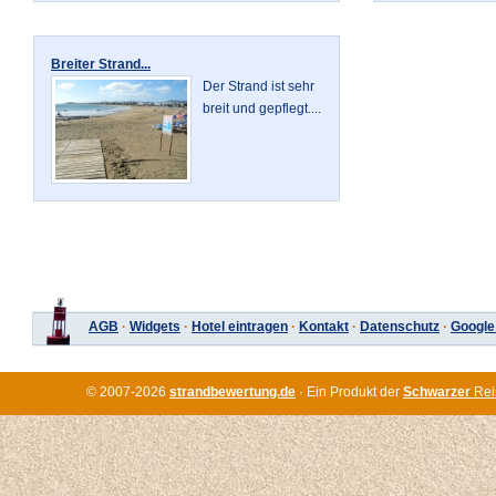
Breiter Strand...
Der Strand ist sehr
breit und gepflegt....
AGB
·
Widgets
·
Hotel eintragen
·
Kontakt
·
Datenschutz
·
Google
© 2007-2026
strandbewertung.de
· Ein Produkt der
Schwarzer
Rei