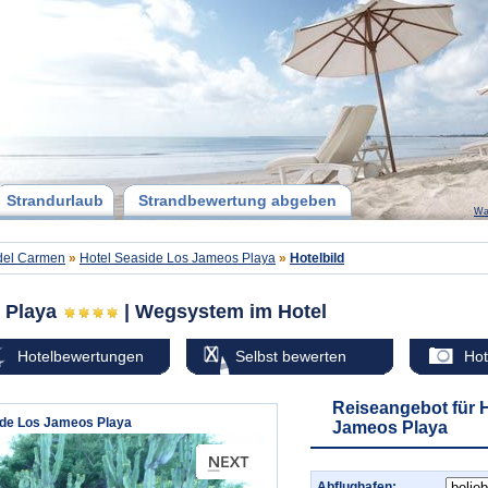
Strandurlaub
Strandbewertung abgeben
Wa
del Carmen
»
Hotel Seaside Los Jameos Playa
»
Hotelbild
s Playa
| Wegsystem im Hotel
Hotelbewertungen
Selbst bewerten
Hot
Reiseangebot für 
ide Los Jameos Playa
Jameos Playa
Abflughafen: