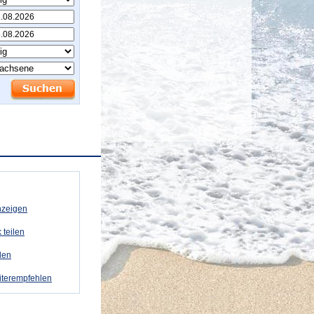
nzeigen
 teilen
ilen
eiterempfehlen