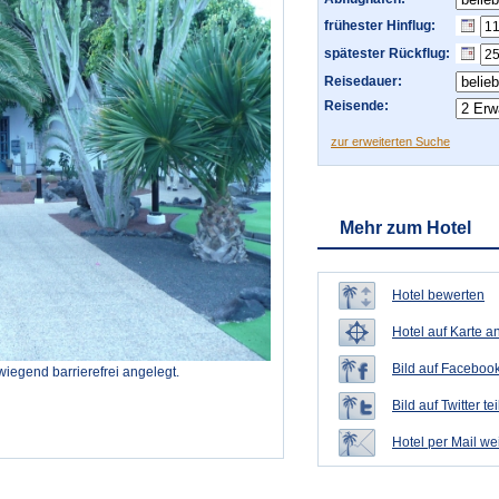
frühester Hinflug:
spätester Rückflug:
Reisedauer:
Reisende:
zur erweiterten Suche
Mehr zum Hotel
Hotel bewerten
Hotel auf Karte a
Bild auf Facebook
iegend barrierefrei angelegt.
Bild auf Twitter te
Hotel per Mail w