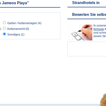
Strandhotels in
os Jameos Playa"
Bewerten Sie selbs
Garten / Außenanlagen (4)
In unser
)
Außenansicht (0)
formular
k
und schne
Sonstiges (1)
einem St