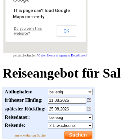
This page can't load Google
Maps correctly.
Do you own this
OK
website?
der falsche Standort?
Geben Sie uns die genauen Koordinaten!
Reiseangebot für Sal
Abflughafen:
frühester Hinflug:
spätester Rückflug:
Reisedauer:
Reisende:
zur erweiterten Suche