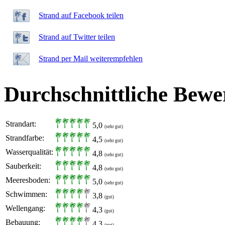
Strand auf Facebook teilen
Strand auf Twitter teilen
Strand per Mail weiterempfehlen
Durchschnittliche Bewe
Strandart:
5,0
(sehr gut)
Strandfarbe:
4,5
(sehr gut)
Wasserqualität:
4,8
(sehr gut)
Sauberkeit:
4,8
(sehr gut)
Meeresboden:
5,0
(sehr gut)
Schwimmen:
3,8
(gut)
Wellengang:
4,3
(gut)
Bebauung:
4,3