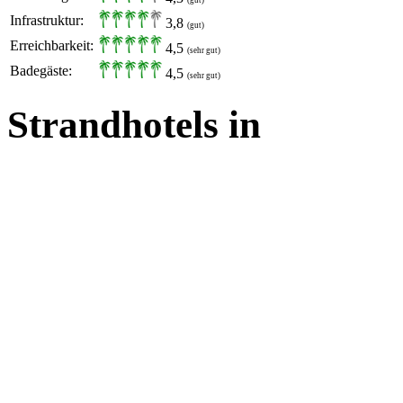
(gut)
Infrastruktur:
3,8
(gut)
Erreichbarkeit:
4,5
(sehr gut)
Badegäste:
4,5
(sehr gut)
Strandhotels in