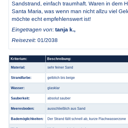
Sandstrand, einfach traumhaft. Waren in dem Ho
Santa Maria, was wenn man nicht allzu viel G
möchte echt empfehlenswert ist!
Eingetragen von
:
tanja k.,
Reisezeit:
01/2038
Kriterium:
Beschreibung:
Material:
sehr feiner Sand
Strandfarbe:
gelblich bis beige
Wasser:
glasklar
Sauberkeit:
absolut sauber
Meeresboden:
ausschließlich aus Sand
Bademöglichkeiten:
Der Strand fällt schnell ab, kurze Flachwasserzone