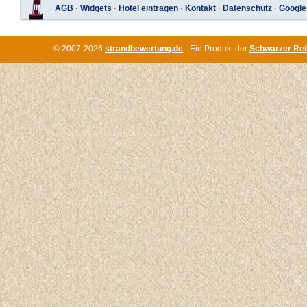
AGB
·
Widgets
·
Hotel eintragen
·
Kontakt
·
Datenschutz
·
Google
© 2007-2026
strandbewertung.de
· Ein Produkt der
Schwarzer
Rei