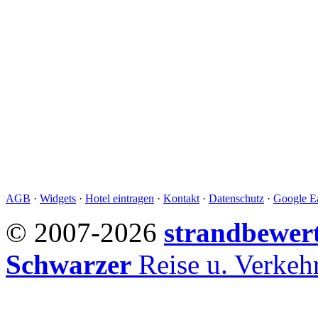
AGB
·
Widgets
·
Hotel eintragen
·
Kontakt
·
Datenschutz
·
Google Ea
© 2007-2026
strandbewer
Schwarzer
Reise u. Verke