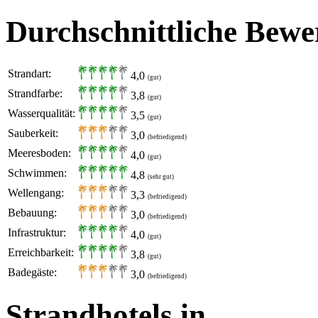
Durchschnittliche Bewe
Strandart:
4,0
(gut)
Strandfarbe:
3,8
(gut)
Wasserqualität:
3,5
(gut)
Sauberkeit:
3,0
(befriedigend)
Meeresboden:
4,0
(gut)
Schwimmen:
4,8
(sehr gut)
Wellengang:
3,3
(befriedigend)
Bebauung:
3,0
(befriedigend)
Infrastruktur:
4,0
(gut)
Erreichbarkeit:
3,8
(gut)
Badegäste:
3,0
(befriedigend)
Strandhotels in