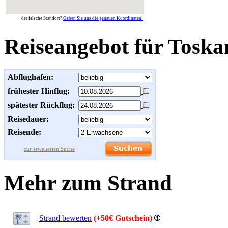
der falsche Standort?
Geben Sie uns die genauen Koordinaten!
Reiseangebot für Toska
Abflughafen:
frühester Hinflug:
spätester Rückflug:
Reisedauer:
Reisende:
zur erweiterten Suche
Mehr zum Strand
Strand bewerten
(+50€ Gutschein)