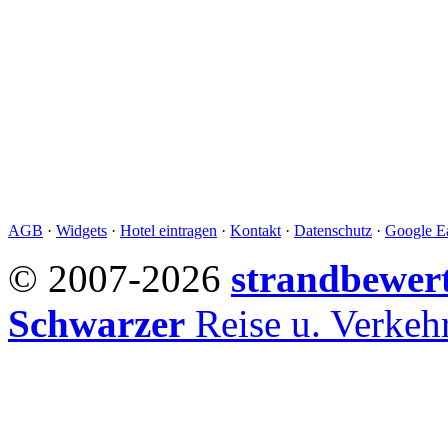
AGB
·
Widgets
·
Hotel eintragen
·
Kontakt
·
Datenschutz
·
Google Ea
© 2007-2026
strandbewer
Schwarzer
Reise u. Verke