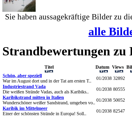
Sie haben aussagekräftige Bilder zu d
alle Bild
Strandbewertungen zu
Titel
Datum
Views
Bi
Schön, aber speziell
01/2038
32892
War im August dort und in der Tat am ersten T..
Industriestrand Vada
01/2038
80555
Die weißen Strände Vadas, auch als Karibiks..
Karibikstrand mitten in Italien
01/2038
50052
Wunderschöner weißer Sandstrand, umgeben vo..
Karibik im Mittelmeer
01/2038
82547
Einer der schönsten Strände in Europa! Soll..