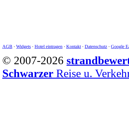
AGB
·
Widgets
·
Hotel eintragen
·
Kontakt
·
Datenschutz
·
Google Ea
© 2007-2026
strandbewer
Schwarzer
Reise u. Verke