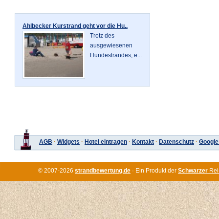
Ahlbecker Kurstrand geht vor die Hu..
Trotz des
ausgewiesenen
Hundestrandes, e...
AGB
·
Widgets
·
Hotel eintragen
·
Kontakt
·
Datenschutz
·
Google
© 2007-2026
strandbewertung.de
· Ein Produkt der
Schwarzer
Rei