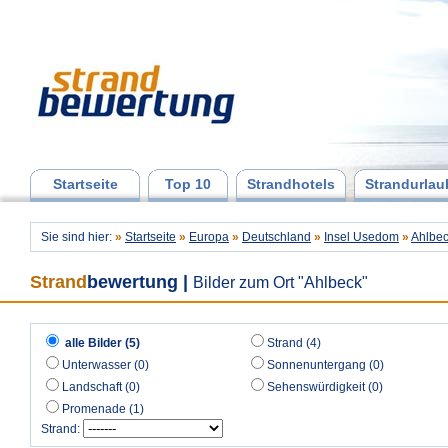
Startseite
Top 10
Strandhotels
Strandurlau
Sie sind hier:
»
Startseite
»
Europa
»
Deutschland
»
Insel Usedom
»
Ahlbe
Strand
bewertung
|
Bilder zum Ort "Ahlbeck"
alle Bilder (5)
Strand (4)
Unterwasser (0)
Sonnenuntergang (0)
Landschaft (0)
Sehenswürdigkeit (0)
Promenade (1)
Strand: