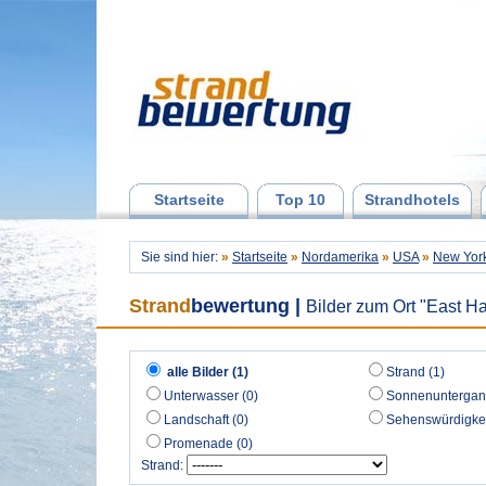
Startseite
Top 10
Strandhotels
Sie sind hier:
»
Startseite
»
Nordamerika
»
USA
»
New Yor
Strand
bewertung
|
Bilder zum Ort "East H
alle Bilder (1)
Strand (1)
Unterwasser (0)
Sonnenuntergan
Landschaft (0)
Sehenswürdigkei
Promenade (0)
Strand: