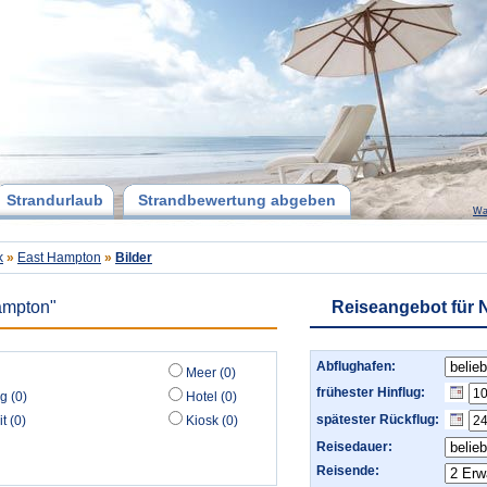
Strandurlaub
Strandbewertung abgeben
Wa
k
»
East Hampton
»
Bilder
ampton"
Reiseangebot für 
Abflughafen:
Meer (0)
frühester Hinflug:
g (0)
Hotel (0)
spätester Rückflug:
t (0)
Kiosk (0)
Reisedauer:
Reisende: