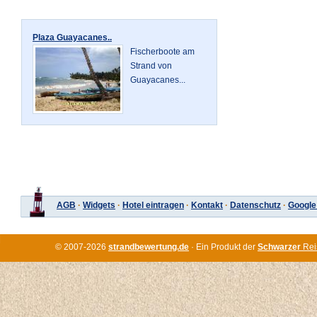
Plaza Guayacanes..
Fischerboote am
Strand von
Guayacanes...
AGB
·
Widgets
·
Hotel eintragen
·
Kontakt
·
Datenschutz
·
Google
© 2007-2026
strandbewertung.de
· Ein Produkt der
Schwarzer
Rei