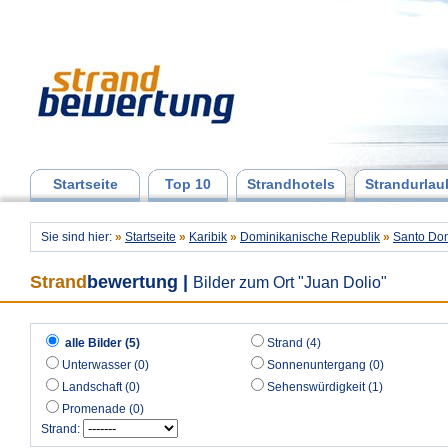
Startseite
Top 10
Strandhotels
Strandurlau
Sie sind hier:
»
Startseite
»
Karibik
»
Dominikanische Republik
»
Santo Do
Strand
bewertung
|
Bilder zum Ort "Juan Dolio"
alle Bilder (5)
Strand (4)
Unterwasser (0)
Sonnenuntergang (0)
Landschaft (0)
Sehenswürdigkeit (1)
Promenade (0)
Strand: