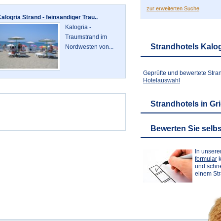
zur erweiterten Suche
alogria Strand - feinsandiger Trau..
Kalogria -
Traumstrand im
Strandhotels Kalog
Nordwesten von...
Geprüfte und bewertete Stra
Hotelauswahl
Strandhotels in Gr
Bewerten Sie selbs
In unser
formular
k
und schne
einem St