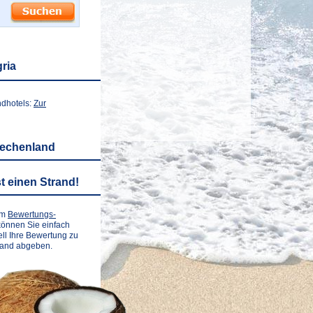
ria
ndhotels:
Zur
iechenland
t einen Strand!
em
Bewertungs-
önnen Sie einfach
ll Ihre Bewertung zu
rand abgeben.