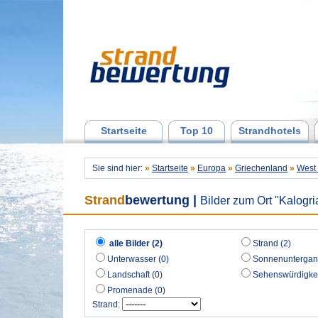
Startseite
Top 10
Strandhotels
Sie sind hier:
»
Startseite
»
Europa
»
Griechenland
»
West
Strand
bewertung
|
Bilder zum Ort "Kalogri
alle Bilder (2)
Strand (2)
Unterwasser (0)
Sonnenuntergan
Landschaft (0)
Sehenswürdigkei
Promenade (0)
Strand: