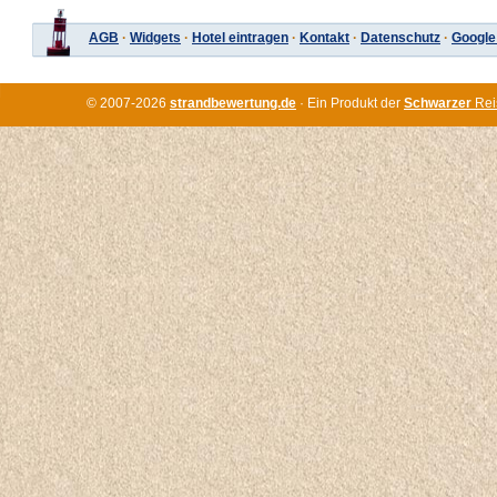
AGB
·
Widgets
·
Hotel eintragen
·
Kontakt
·
Datenschutz
·
Google
© 2007-2026
strandbewertung.de
· Ein Produkt der
Schwarzer
Rei