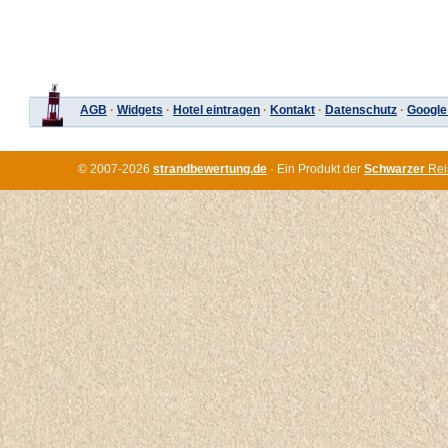
AGB
·
Widgets
·
Hotel eintragen
·
Kontakt
·
Datenschutz
·
Google
© 2007-2026
strandbewertung.de
· Ein Produkt der
Schwarzer
Rei