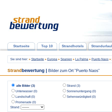
Startseite
Top 10
Strandhotels
Strandurlau
Sie sind hier:
»
Startseite
»
Europa
»
Spanien
»
La Palma
»
Puerto Naos
»
Strand
bewertung
|
Bilder zum Ort "Puerto Naos"
alle Bilder (3)
Strand (3)
Unterwasser (0)
Sonnenuntergang (0)
Landschaft (0)
Sehenswürdigkeit (0)
Promenade (0)
Strand: