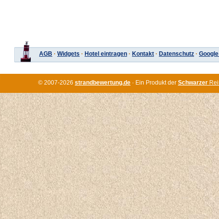
AGB
·
Widgets
·
Hotel eintragen
·
Kontakt
·
Datenschutz
·
Google
© 2007-2026
strandbewertung.de
· Ein Produkt der
Schwarzer
Rei