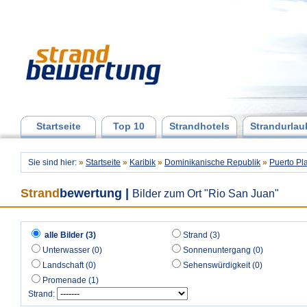
Startseite
Top 10
Strandhotels
Strandurlau
Sie sind hier:
»
Startseite
»
Karibik
»
Dominikanische Republik
»
Puerto Pl
Strand
bewertung
|
Bilder zum Ort "Rio San Juan"
alle Bilder (3)
Strand (3)
Unterwasser (0)
Sonnenuntergang (0)
Landschaft (0)
Sehenswürdigkeit (0)
Promenade (1)
Strand: