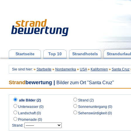
Startseite
Top 10
Strandhotels
Strandurlau
Sie sind hier:
»
Startseite
»
Nordamerika
»
USA
»
Kalifornien
»
Santa Cruz
Strand
bewertung
|
Bilder zum Ort "Santa Cruz"
alle Bilder (2)
Strand (2)
Unterwasser (0)
Sonnenuntergang (0)
Landschaft (0)
Sehenswürdigkeit (0)
Promenade (0)
Strand: