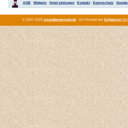
AGB
·
Widgets
·
Hotel eintragen
·
Kontakt
·
Datenschutz
·
Google
© 2007-2026
strandbewertung.de
· Ein Produkt der
Schwarzer
Rei