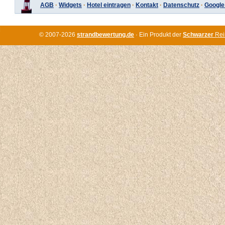
AGB
·
Widgets
·
Hotel eintragen
·
Kontakt
·
Datenschutz
·
Google
© 2007-2026
strandbewertung.de
· Ein Produkt der
Schwarzer
Rei