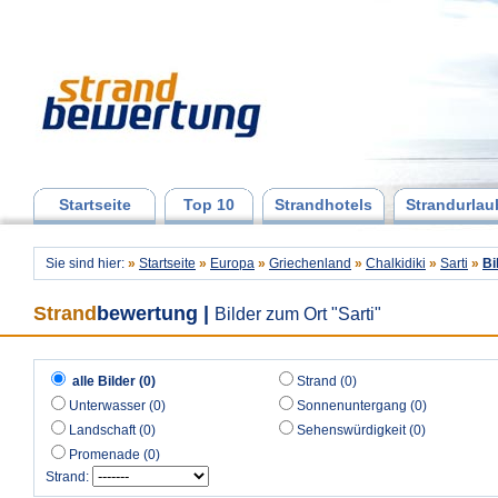
Startseite
Top 10
Strandhotels
Strandurlau
Sie sind hier:
»
Startseite
»
Europa
»
Griechenland
»
Chalkidiki
»
Sarti
»
Bi
Strand
bewertung
|
Bilder zum Ort "Sarti"
alle Bilder (0)
Strand (0)
Unterwasser (0)
Sonnenuntergang (0)
Landschaft (0)
Sehenswürdigkeit (0)
Promenade (0)
Strand: