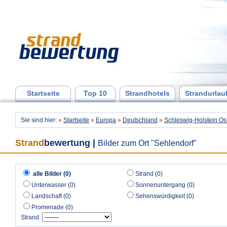
Startseite
Top 10
Strandhotels
Strandurlau
Sie sind hier:
»
Startseite
»
Europa
»
Deutschland
»
Schleswig-Holstein Os
Strand
bewertung
|
Bilder zum Ort "Sehlendorf"
alle Bilder (0)
Strand (0)
Unterwasser (0)
Sonnenuntergang (0)
Landschaft (0)
Sehenswürdigkeit (0)
Promenade (0)
Strand: