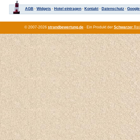
AGB
·
Widgets
·
Hotel eintragen
·
Kontakt
·
Datenschutz
·
Google
© 2007-2026
strandbewertung.de
· Ein Produkt der
Schwarzer
Rei