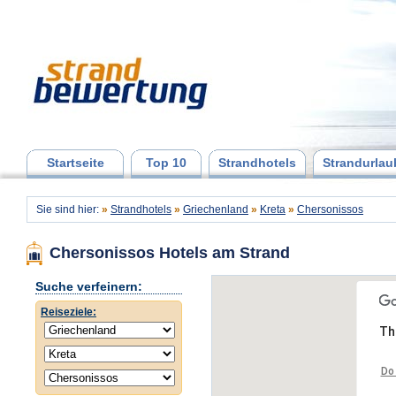
Startseite
Top 10
Strandhotels
Strandurlau
Sie sind hier:
»
Strandhotels
»
Griechenland
»
Kreta
»
Chersonissos
Chersonissos Hotels am Strand
Suche verfeinern:
Reiseziele:
Th
Do