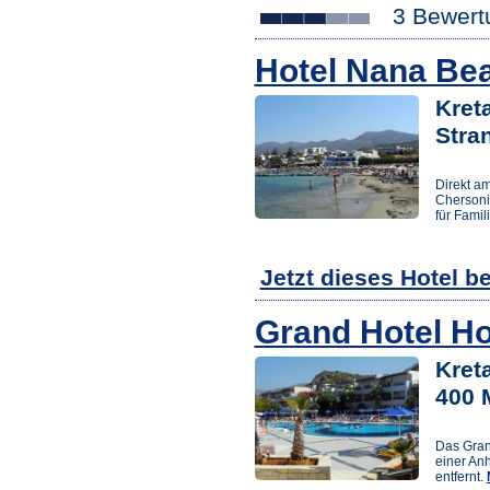
3 Bewert
Hotel Nana Be
Kreta
Stra
Direkt a
Chersoni
für Famil
Jetzt dieses Hotel b
Grand Hotel Ho
Kret
400 
Das Grand
einer An
entfernt.