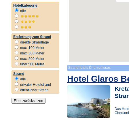
Hotelkategorie
alle
Entfernung zum Strand
direkte Strandlage
max. 100 Meter
max. 300 Meter
max. 500 Meter
über 500 Meter
Strandhotels Chersonissos
Strand
Hotel Glaros 
alle
privater Hotelstrand
Kreta
öffentlicher Strand
Stra
Das Hotel
Chersoni