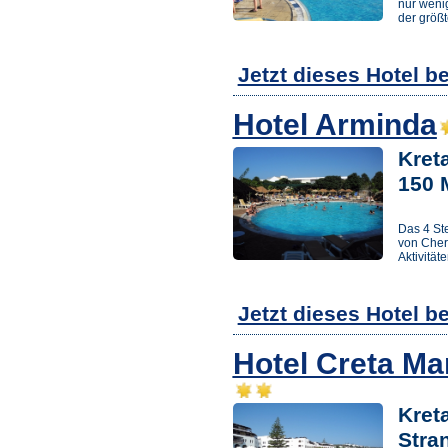
nur weni
der größ
Jetzt dieses Hotel b
Hotel Arminda
Kret
150 
Das 4 St
von Chers
Aktivität
Jetzt dieses Hotel b
Hotel Creta Ma
Kreta
Stra