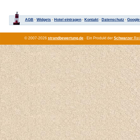
AGB
·
Widgets
·
Hotel eintragen
·
Kontakt
·
Datenschutz
·
Google
© 2007-2026
strandbewertung.de
· Ein Produkt der
Schwarzer
Rei