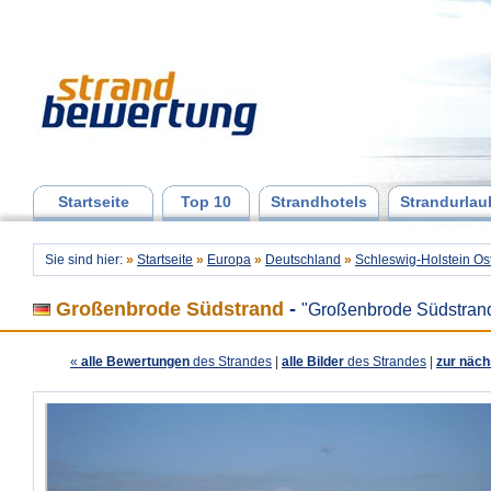
Startseite
Top 10
Strandhotels
Strandurlau
Sie sind hier:
»
Startseite
»
Europa
»
Deutschland
»
Schleswig-Holstein Os
Großenbrode Südstrand
-
"Großenbrode Südstran
«
alle Bewertungen
des Strandes
|
alle Bilder
des Strandes
|
zur näch