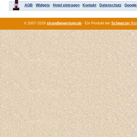
AGB
·
Widgets
·
Hotel eintragen
·
Kontakt
·
Datenschutz
·
Google
© 2007-2026
strandbewertung.de
· Ein Produkt der
Schwarzer
Rei