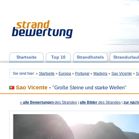
Startseite
Top 10
Strandhotels
Strandurlau
Sie sind hier:
»
Startseite
»
Europa
»
Portugal
»
Madeira
»
Sao Vicente
»
S
Sao Vicente
-
"Große Steine und starke Wellen"
«
alle Bewertungen
des Strandes
|
alle Bilder
des Strandes
|
zur näch