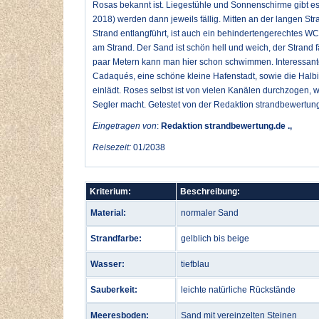
Rosas bekannt ist. Liegestühle und Sonnenschirme gibt es
2018) werden dann jeweils fällig. Mitten an der langen St
Strand entlangführt, ist auch ein behindertengerechtes WC
am Strand. Der Sand ist schön hell und weich, der Strand fä
paar Metern kann man hier schon schwimmen. Interessante
Cadaqués, eine schöne kleine Hafenstadt, sowie die Hal
einlädt. Roses selbst ist von vielen Kanälen durchzogen, w
Segler macht. Getestet von der Redaktion strandbewertun
Eingetragen von
:
Redaktion strandbewertung.de .,
Reisezeit:
01/2038
Kriterium:
Beschreibung:
Material:
normaler Sand
Strandfarbe:
gelblich bis beige
Wasser:
tiefblau
Sauberkeit:
leichte natürliche Rückstände
Meeresboden:
Sand mit vereinzelten Steinen