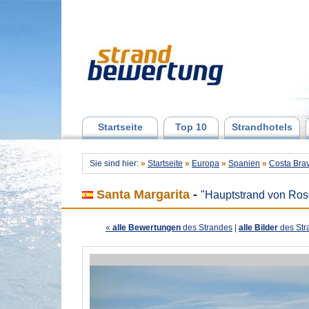
Startseite
Top 10
Strandhotels
Sie sind hier:
»
Startseite
»
Europa
»
Spanien
»
Costa Bra
Santa Margarita
-
"Hauptstrand von Ros
«
alle Bewertungen
des Strandes
|
alle Bilder
des Str