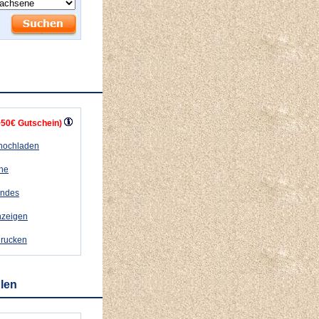
+50€ Gutschein)
 hochladen
ähe
andes
nzeigen
drucken
hlen