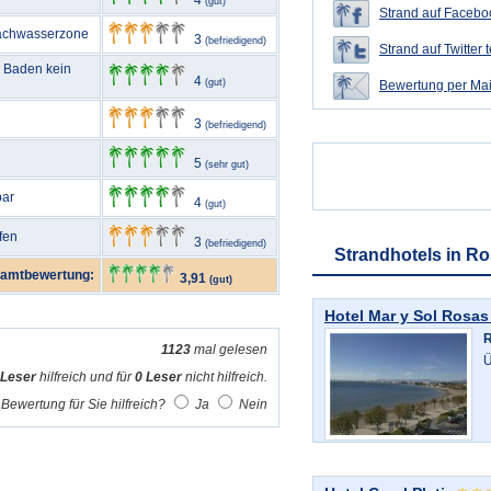
4
(gut)
Strand auf Faceboo
Flachwasserzone
3
(befriedigend)
Strand auf Twitter t
m Baden kein
4
(gut)
Bewertung per Mai
3
(befriedigend)
5
(sehr gut)
bar
4
(gut)
fen
3
(befriedigend)
Strandhotels in R
amtbewertung:
3,91
(gut)
Hotel Mar y Sol Rosas
R
1123
mal gelesen
Ü
 Leser
hilfreich und für
0 Leser
nicht hilfreich.
Bewertung für Sie hilfreich?
Ja
Nein