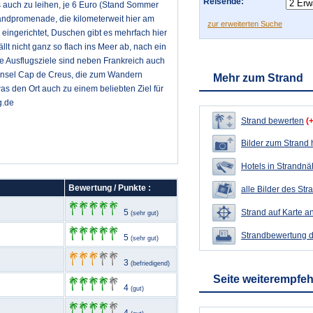
Reisende:
 auch zu leihen, je 6 Euro (Stand Sommer
randpromenade, die kilometerweit hier am
zur erweiterten Suche
 eingerichtet, Duschen gibt es mehrfach hier
llt nicht ganz so flach ins Meer ab, nach ein
 Ausflugsziele sind neben Frankreich auch
binsel Cap de Creus, die zum Wandern
Mehr zum Strand
as den Ort auch zu einem beliebten Ziel für
g.de
Strand bewerten
(
Bilder zum Strand
Hotels in Strandn
Bewertung / Punkte :
alle Bilder des Str
5
Strand auf Karte a
(sehr gut)
Strandbewertung 
5
(sehr gut)
3
(befriedigend)
Seite weiterempfe
4
(gut)