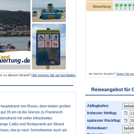
Bewertung:
der falsche Standort?
Geben Sie uns
der zu diesem Strand?
Hier können Sie sie hochladen.
Reiseangebot für 
Abflughafen:
r Hauptstrand von Roses, dem letzten großen
 gut 35 km ist die Grenze zu Frankreich
frühester Hinflug:
tenstrand mit voller Infrastruktur,
spätester Rückflug:
enge Cafés und Restaurants am Strand
Reisedauer:
Roses, das je nach Schreibweise auch als