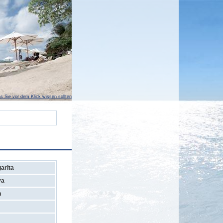
s Sie vor dem Klick wissen sollten
arita
va
n