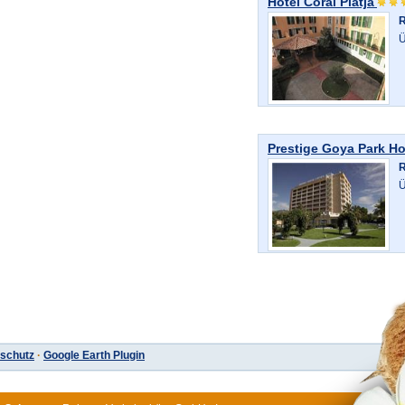
Hotel Coral Platja
R
Ü
Prestige Goya Park Ho
R
Ü
schutz
·
Google Earth Plugin