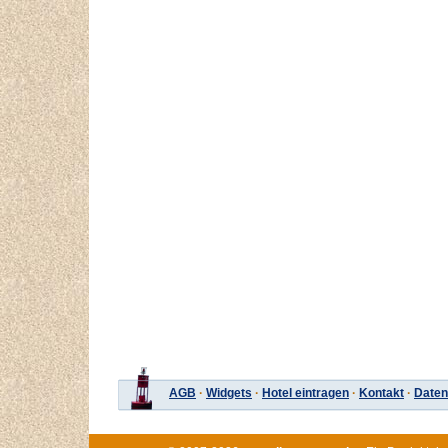
AGB
·
Widgets
·
Hotel eintragen
·
Kontakt
·
Daten