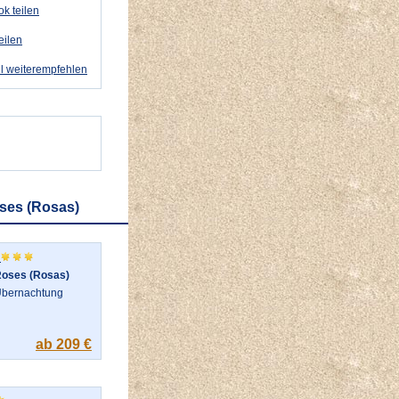
k teilen
eilen
l weiterempfehlen
oses (Rosas)
oses (Rosas)
bernachtung
ab 209 €