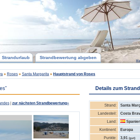
Strandurlaub
Strandbewertung abgeben
Wa
va
»
Roses
»
Santa Margarita
»
Hauptstrand von Roses
es"
Details zum Strand
andes
|
zur nächsten Strandbewertung
»
Strand:
Santa Marg
Landesteil:
Costa Bra
Land:
Spanie
Kontinent:
Europa
Punkte:
3,91
(gut)