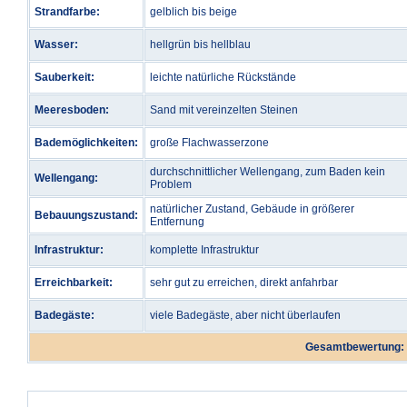
Strandfarbe:
gelblich bis beige
Wasser:
hellgrün bis hellblau
Sauberkeit:
leichte natürliche Rückstände
Meeresboden:
Sand mit vereinzelten Steinen
Bademöglichkeiten:
große Flachwasserzone
durchschnittlicher Wellengang, zum Baden kein
Wellengang:
Problem
natürlicher Zustand, Gebäude in größerer
Bebauungszustand:
Entfernung
Infrastruktur:
komplette Infrastruktur
Erreichbarkeit:
sehr gut zu erreichen, direkt anfahrbar
Badegäste:
viele Badegäste, aber nicht überlaufen
Gesamtbewertung: