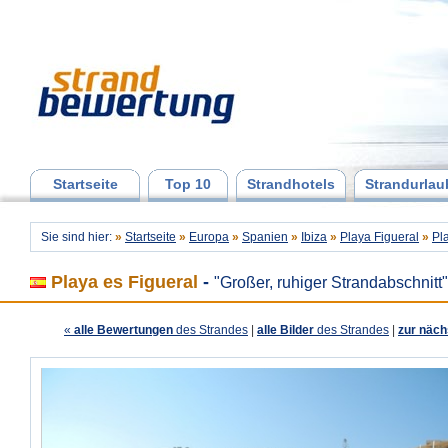
Startseite
Top 10
Strandhotels
Strandurlau
Sie sind hier:
»
Startseite
»
Europa
»
Spanien
»
Ibiza
»
Playa Figueral
»
Pl
Playa es Figueral
-
"Großer, ruhiger Strandabschnitt"
«
alle Bewertungen
des Strandes
|
alle Bilder
des Strandes
|
zur näch