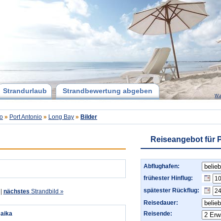
Strandurlaub
Strandbewertung abgeben
Wa
io
»
Port Antonio
»
Long Bay
»
Bilder
Reiseangebot für 
Abflughafen:
frühester Hinflug:
spätester Rückflug:
|
nächstes
Strandbild »
Reisedauer:
aika
Reisende: