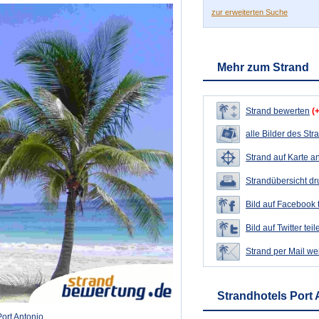
zur erweiterten Suche
Mehr zum Strand
Strand bewerten
(
alle Bilder des Str
Strand auf Karte a
Strandübersicht d
Bild auf Facebook 
Bild auf Twitter teil
Strand per Mail we
Strandhotels Port 
Port Antonio