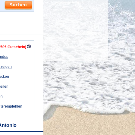
+50€ Gutschein)
andes
nzeigen
rucken
teilen
en
iterempfehlen
Antonio