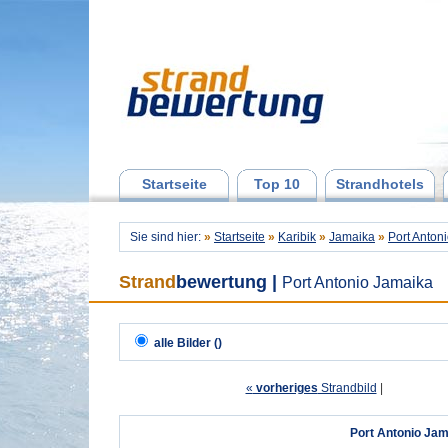
Startseite
Top 10
Strandhotels
Sie sind hier:
»
Startseite
»
Karibik
»
Jamaika
»
Port Anton
Strand
bewertung
|
Port Antonio Jamaika
alle Bilder ()
«
vorheriges
Strandbild
| 
Port Antonio Jam