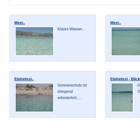
Meer..
Meer..
Klares Wasser...
Elafonissi..
Elafonissi - Blic
Sonnenschutz ist
G
dringend
T
erforderlich.....