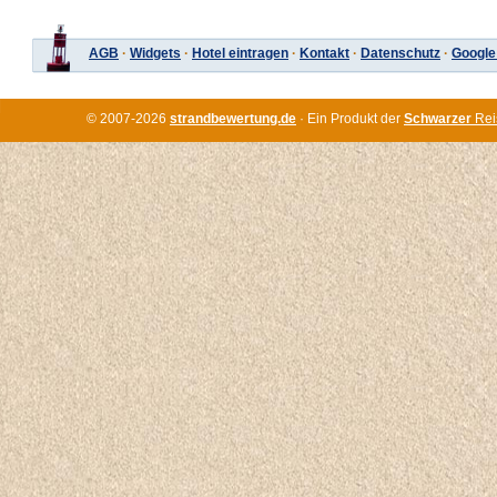
AGB
·
Widgets
·
Hotel eintragen
·
Kontakt
·
Datenschutz
·
Google
© 2007-2026
strandbewertung.de
· Ein Produkt der
Schwarzer
Rei