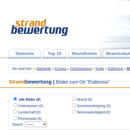
Startseite
Top 10
Strandhotels
Strandurlau
Sie sind hier:
»
Startseite
»
Europa
»
Griechenland
»
Kreta
»
Elafonissi
»
B
Strand
bewertung
|
Bilder zum Ort "Elafonissi"
alle Bilder (8)
Strand (8)
Unterwasser (0)
Sonnenuntergang (0)
Landschaft (0)
Sehenswürdigkeit (0)
Promenade (0)
Strand: