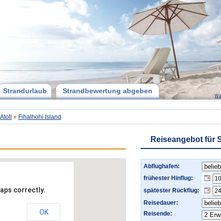
Strandurlaub
Strandbewertung abgeben
Wa
Atoll
»
Fihalhohi Island
Reiseangebot für S
Abflughafen:
frühester Hinflug:
aps correctly.
spätester Rückflug:
Reisedauer:
OK
Reisende: