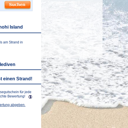
hohi Island
ls am Strand in
lediven
t einen Strand!
isegutschein für jede
lichte Bewertung!
wertung abgeben.