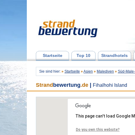
Startseite
Top 10
Strandhotels
Sie sind hier:
»
Startseite
»
Asien
»
Malediven
»
Süd-Male-
Strand
bewertung
.de
|
Fihalhohi Island
This page can't load Google M
Do you own this website?