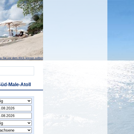
s Sie vor dem Klick wissen sollten
üd-Male-Atoll