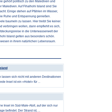
 Sie gehört politisch zu den Malediven und
r Malediven. Auf Fihalhohi Island sind Sie
cht. Einige stehen auf Pfählen im Wasser,
 Sie Ruhe und Entspannung genießen.
le baumeln zu lassen. Hier treibt Sie keiner.
d verbringen wollen, dann empfiehlt es sich,
tdeckungsreise in die Unterwasserwelt der
lhohi Island gelten aus besonders schön.
wesen in ihrem natürlichen Lebensraum.
Island
 lassen sich nicht mit anderen Destinationen
ede Insel ist ein «Hotel» für ...
ine Insel im Süd-Male-Atoll, auf der sich nur
ge befindet. Der Strand ist, ...