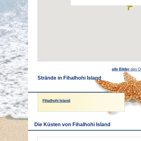
alle Bilder
des O
Strände in Fihalhohi Island
Fihalhohi Island
Die Küsten von Fihalhohi Island