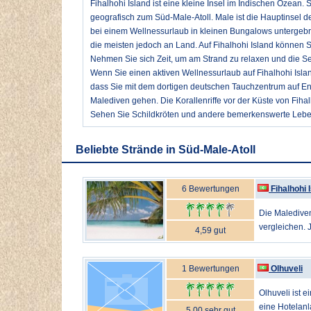
Fihalhohi Island ist eine kleine Insel im Indischen Ozean.
geografisch zum Süd-Male-Atoll. Male ist die Hauptinsel de
bei einem Wellnessurlaub in kleinen Bungalows untergebra
die meisten jedoch an Land. Auf Fihalhohi Island können
Nehmen Sie sich Zeit, um am Strand zu relaxen und die See
Wenn Sie einen aktiven Wellnessurlaub auf Fihalhohi Islan
dass Sie mit dem dortigen deutschen Tauchzentrum auf En
Malediven gehen. Die Korallenriffe vor der Küste von Fiha
Sehen Sie Schildkröten und andere bemerkenswerte Lebe
Beliebte Strände in Süd-Male-Atoll
6 Bewertungen
Fihalhohi 
Die Malediven
vergleichen. J
4,59 gut
1 Bewertungen
Olhuveli
Olhuveli ist e
eine Hotelanla
5,00 sehr gut