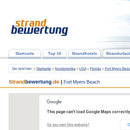
Startseite
Top 10
Strandhotels
Strandurlau
Sie sind hier:
»
Startseite
»
Nordamerika
»
USA
»
Florida
»
Fort Myers Bea
Strand
bewertung
.de
|
Fort Myers Beach
This page can't load Google Maps correctly
O
Do you own this website?