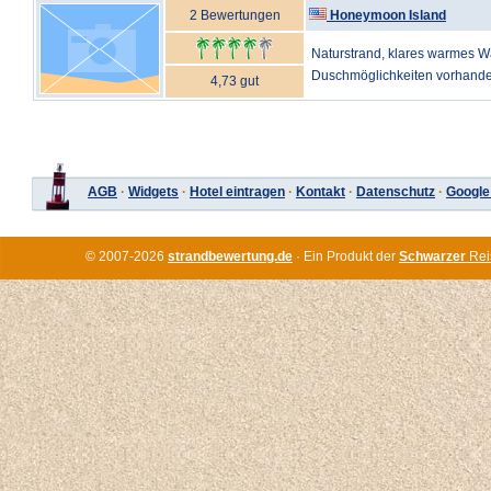
2 Bewertungen
Honeymoon Island
Naturstrand, klares warmes Wa
Duschmöglichkeiten vorhanden
4,73 gut
AGB
·
Widgets
·
Hotel eintragen
·
Kontakt
·
Datenschutz
·
Google
© 2007-2026
strandbewertung.de
· Ein Produkt der
Schwarzer
Rei