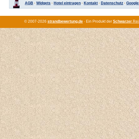
AGB
·
Widgets
·
Hotel eintragen
·
Kontakt
·
Datenschutz
·
Google
© 2007-2026
strandbewertung.de
· Ein Produkt der
Schwarzer
Rei