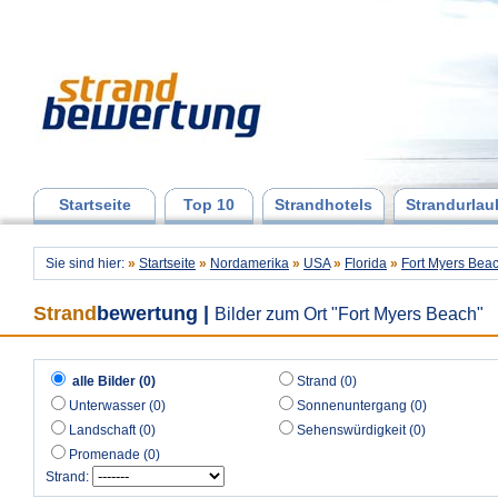
Startseite
Top 10
Strandhotels
Strandurlau
Sie sind hier:
»
Startseite
»
Nordamerika
»
USA
»
Florida
»
Fort Myers Bea
Strand
bewertung
|
Bilder zum Ort "Fort Myers Beach"
alle Bilder (0)
Strand (0)
Unterwasser (0)
Sonnenuntergang (0)
Landschaft (0)
Sehenswürdigkeit (0)
Promenade (0)
Strand: