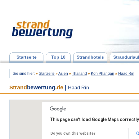
Startseite
Top 10
Strandhotels
Strandurlau
Sie sind hier:
»
Startseite
»
Asien
»
Thailand
»
Koh Phangan
»
Haad Rin
Strand
bewertung
.de
|
Haad Rin
This page can't load Google Maps correctly
O
Do you own this website?