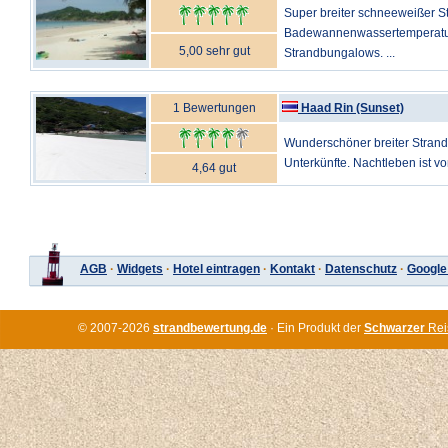
Super breiter schneeweißer S
Badewannenwassertemperatur ;
5,00 sehr gut
Strandbungalows. ...
1 Bewertungen
Haad Rin (Sunset)
Wunderschöner breiter Strand,
Unterkünfte. Nachtleben ist vor
4,64 gut
AGB
·
Widgets
·
Hotel eintragen
·
Kontakt
·
Datenschutz
·
Google
© 2007-2026
strandbewertung.de
· Ein Produkt der
Schwarzer
Rei