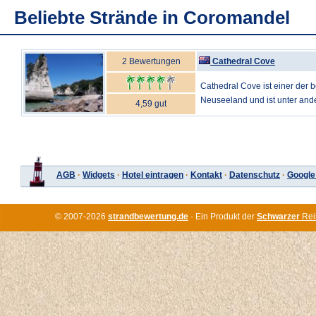
Beliebte Strände in Coromandel
2 Bewertungen
Cathedral Cove
Cathedral Cove ist einer der 
Neuseeland und ist unter and
4,59 gut
AGB
·
Widgets
·
Hotel eintragen
·
Kontakt
·
Datenschutz
·
Google
© 2007-2026
strandbewertung.de
· Ein Produkt der
Schwarzer
Rei