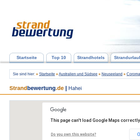
Startseite
Top 10
Strandhotels
Strandurlau
Sie sind hier:
»
Startseite
»
Australien und Südsee
»
Neuseeland
»
Coroma
Strand
bewertung
.de
|
Hahei
This page can't load Google Maps correctly
O
Do you own this website?