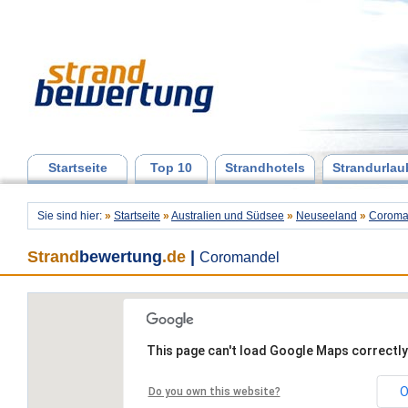
Startseite
Top 10
Strandhotels
Strandurlau
Sie sind hier:
»
Startseite
»
Australien und Südsee
»
Neuseeland
»
Coroma
Strand
bewertung
.de
|
Coromandel
This page can't load Google Maps correctly
O
Do you own this website?