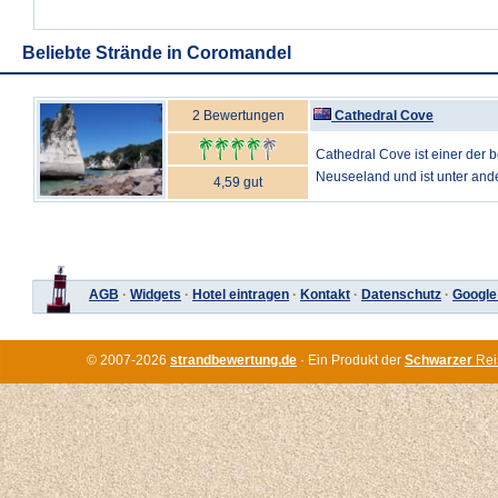
Beliebte Strände in Coromandel
2 Bewertungen
Cathedral Cove
Cathedral Cove ist einer der 
Neuseeland und ist unter and
4,59 gut
AGB
·
Widgets
·
Hotel eintragen
·
Kontakt
·
Datenschutz
·
Google
© 2007-2026
strandbewertung.de
· Ein Produkt der
Schwarzer
Rei