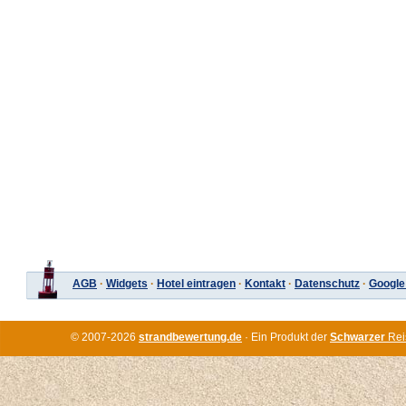
AGB
·
Widgets
·
Hotel eintragen
·
Kontakt
·
Datenschutz
·
Google
© 2007-2026
strandbewertung.de
· Ein Produkt der
Schwarzer
Rei