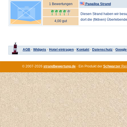
1 Bewertungen
Papailoa Strand
Diesen Strand haben wir besuc
dort die (fiktiven) Überlebend
4,00 gut
AGB
·
Widgets
·
Hotel eintragen
·
Kontakt
·
Datenschutz
·
Google
© 2007-2026
strandbewertung.de
· Ein Produkt der
Schwarzer
Rei