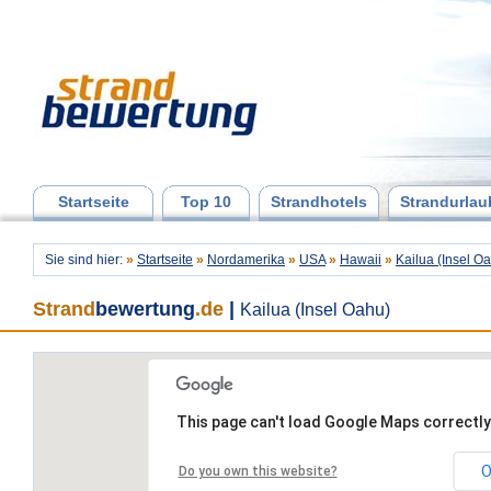
Startseite
Top 10
Strandhotels
Strandurlau
Sie sind hier:
»
Startseite
»
Nordamerika
»
USA
»
Hawaii
»
Kailua (Insel O
Strand
bewertung
.de
|
Kailua (Insel Oahu)
This page can't load Google Maps correctly
O
Do you own this website?