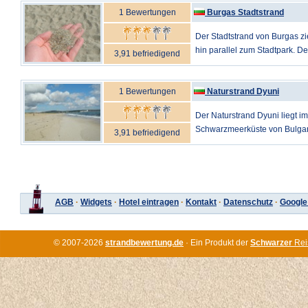
1 Bewertungen
Burgas Stadtstrand
Der Stadtstrand von Burgas zi
hin parallel zum Stadtpark. Der 
3,91 befriedigend
1 Bewertungen
Naturstrand Dyuni
Der Naturstrand Dyuni liegt i
Schwarzmeerküste von Bulgarie
3,91 befriedigend
AGB
·
Widgets
·
Hotel eintragen
·
Kontakt
·
Datenschutz
·
Google
© 2007-2026
strandbewertung.de
· Ein Produkt der
Schwarzer
Rei