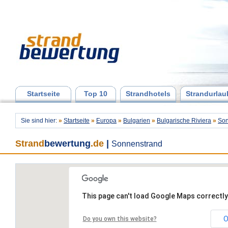
Startseite
Top 10
Strandhotels
Strandurlau
Sie sind hier:
»
Startseite
»
Europa
»
Bulgarien
»
Bulgarische Riviera
»
Son
Strand
bewertung
.de
|
Sonnenstrand
This page can't load Google Maps correctly
O
Do you own this website?