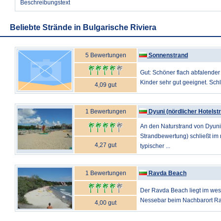
Beschreibungstext
Beliebte Strände in Bulgarische Riviera
5 Bewertungen
Sonnenstrand
Gut: Schöner flach abfalender 
Kinder sehr gut geeignet. Schle
4,09 gut
1 Bewertungen
Dyuni (nördlicher Hotelst
An den Naturstrand von Dyuni
Strandbewertung) schließt im 
4,27 gut
typischer ...
1 Bewertungen
Ravda Beach
Der Ravda Beach liegt im wes
Nessebar beim Nachbarort Ravd
4,00 gut