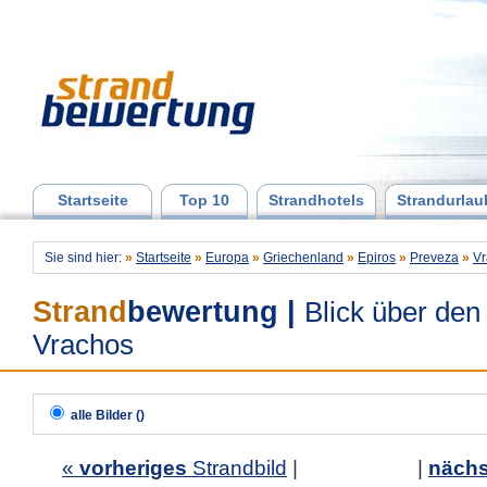
Startseite
Top 10
Strandhotels
Strandurlau
Sie sind hier:
»
Startseite
»
Europa
»
Griechenland
»
Epiros
»
Preveza
»
Vr
Strand
bewertung
|
Blick über den
Vrachos
alle Bilder ()
«
vorheriges
Strandbild
| |
nächs