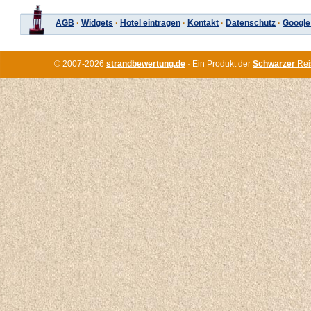
AGB
·
Widgets
·
Hotel eintragen
·
Kontakt
·
Datenschutz
·
Google
© 2007-2026
strandbewertung.de
· Ein Produkt der
Schwarzer
Rei