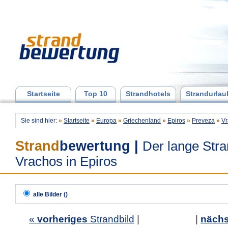
Startseite
Top 10
Strandhotels
Strandurlau
Sie sind hier:
»
Startseite
»
Europa
»
Griechenland
»
Epiros
»
Preveza
»
Vr
Strand
bewertung
|
Der lange Str
Vrachos in Epiros
alle Bilder ()
«
vorheriges
Strandbild
| |
nächs