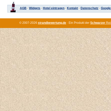
AGB
·
Widgets
·
Hotel eintragen
·
Kontakt
·
Datenschutz
·
Google
© 2007-2026
strandbewertung.de
· Ein Produkt der
Schwarzer
Rei